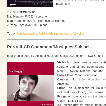
Bachmann
Trio SEN TEGMENTO
:
Nao Higano (JP/CZ) – soprano
Martin Adámek (SK/F) – clarinet/bass clarinet
Zuzana Biščáková (SK) – piano
To buy:
http://www.diskant.sk/title/iris-szeghy-music-for-voice
Portrait-CD Grammont/Musiques Suisses
published in 2008 by the label Musiques Suisses/Grammont in Switzerland
Vielleicht, dass uns etwas au
soprano and strings upon poems 
Merz – Sylvia Nopper, soprano; 
Boswil; Israel Yinon, conductor
Canticum
for solo accordion –
Anzellotti
String Trio „Goldberg“
for violin,
violoncello – Goldberg Trio Lucerne
Psalm
for solo voice on the poem
Celan – Leila Pfister
Ad Parnassum
for strings upon pi