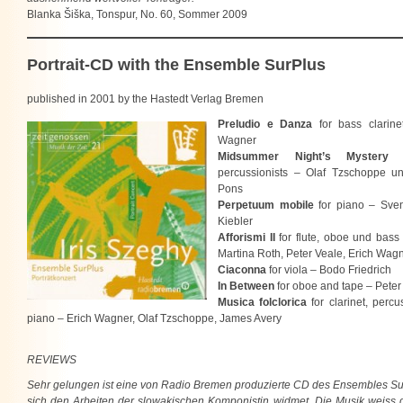
Blanka Šiška, Tonspur, No. 60, Sommer 2009
Portrait-CD with the Ensemble SurPlus
published in 2001 by the Hastedt Verlag Bremen
Preludio e Danza
for bass clarine
Wagner
Midsummer Night’s Mystery
f
percussionists – Olaf Tzschoppe u
Pons
Perpetuum mobile
for piano – Sve
Kiebler
Afforismi II
for flute, oboe und bass 
Martina Roth, Peter Veale, Erich Wag
Ciaconna
for viola – Bodo Friedrich
In Between
for oboe and tape – Peter
Musica folclorica
for clarinet, perc
piano – Erich Wagner, Olaf Tzschoppe, James Avery
REVIEWS
Sehr gelungen ist eine von Radio Bremen produzierte CD des Ensembles Sur
sich den Arbeiten der slowakischen Komponistin widmet. Die Musik weiss d