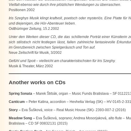
Vielfalt ebenso wie durch ihre plötzlichen Wendungen zu überraschen.
Positionen 2002
Iris Szeghys Musik klingt kraftvoll, poetisch oder mysteriös. Eine Platte für 
und diejenigen, die Hör-Abenteuer lieben.
Ostthüringer Zeitung, 15.2.2002
Unter den Werken dieser CD, die das schillernde Porträt einer Künstlerin z
sich stilistisch nicht festlegen lässt, fallen zahlreiche fantasievolle Erkun
im Grenzbereich zwischen Spielgeräusch und Ton auf.
Neue Zeitschrift für Musik, 3/2002
Gefühl und Spott – vielleicht am charakteristischsten für Iris Szeghy.
Musik & Theater, März 2002
Another works on CDs
Spring Sonata
– Marek Štrbák, organ – Music Funds Bratislava – SF 011221
Canticum –
Peter Katina, accordion – Hevhetia Verlag (SK) – HV 0145-2-33
Story –
Eva Šušková, voice – Real Music House (SK)- 2393-007-2 (2016)
Meadow Song –
Eva Šušková, soprano; Andrea Mosorjaková, alto flute – M
Bratislava – CD SF 00832131 (2015)