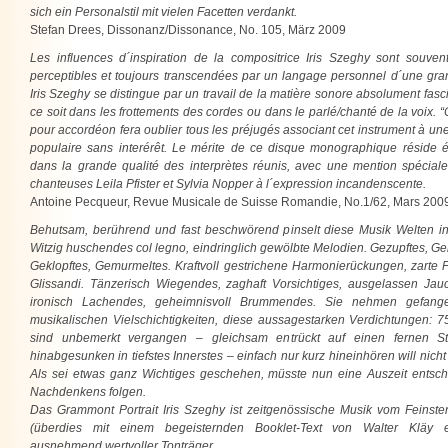
sich ein Personalstil mit vielen Facetten verdankt.
Stefan Drees, Dissonanz/Dissonance, No. 105, März 2009
Les influences d´inspiration de la compositrice Iris Szeghy sont souven
perceptibles et toujours transcendées par un langage personnel d´une gra
Iris Szeghy se distingue par un travail de la matière sonore absolument fasc
ce soit dans les frottements des cordes ou dans le parlé/chanté de la voix. 
pour accordéon fera oublier tous les préjugés associant cet instrument à u
populaire sans interérêt. Le mérite de ce disque monographique réside 
dans la grande qualité des interprètes réunis, avec une mention spéciale
chanteuses Leila Pfister et Sylvia Nopper à l´expression incandenscente.
Antoine Pecqueur, Revue Musicale de Suisse Romandie, No.1/62, Mars 200
Behutsam, berührend und fast beschwörend pinselt diese Musik Welten in
Witzig huschendes col legno, eindringlich gewölbte Melodien. Gezupftes, G
Geklopftes, Gemurmeltes. Kraftvoll gestrichene Harmonierückungen, zarte F
Glissandi. Tänzerisch Wiegendes, zaghaft Vorsichtiges, ausgelassen Jau
ironisch Lachendes, geheimnisvoll Brummendes. Sie nehmen gefange
musikalischen Vielschichtigkeiten, diese aussagestarken Verdichtungen: 7
sind unbemerkt vergangen – gleichsam entrückt auf einen fernen S
hinabgesunken in tiefstes Innerstes – einfach nur kurz hineinhören will nicht
Als sei etwas ganz Wichtiges geschehen, müsste nun eine Auszeit entsc
Nachdenkens folgen.
Das Grammont Portrait Iris Szeghy ist zeitgenössische Musik vom Feinste
(überdies mit einem begeisternden Booklet-Text von Walter Kläy e
ausnehmend wertvoller Tonträger.