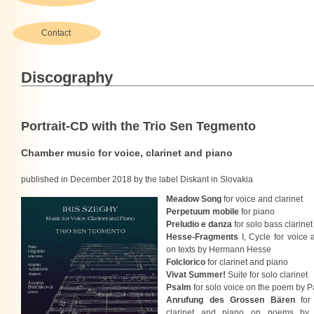
Contact
Discography
Portrait-CD with the Trio Sen Tegmento
Chamber music for voice, clarinet and piano
published in December 2018 by the label Diskant in Slovakia
Meadow Song
for voice and clarinet
Perpetuum mobile
for piano
Preludio e danza
for solo bass clarinet
Hesse-Fragments
I, Cycle for voice
on texts by Hermann Hesse
Folclorico
for clarinet and piano
Vivat Summer!
Suite for solo clarinet
Psalm
for solo voice on the poem by 
Anrufung des Grossen Bären
for 
clarinet and piano on poems by 