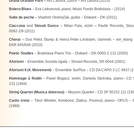
Gratia Gratiam Parit –
Ars Canora, Zürich – Ars canora (2015)
Bolero-Blues
– Eva Letnanová, piano; Music Funds Bratislava – (2014)
Suite de poche –
Vladimir Ondrejčák, guitar – Diskant – DK-(2011)
Ciaccona
and
Slovak Dance –
Milan Pala, violin
–
Pavlik Records, Slov
0092-2/9 (2011)
Choral –
Duo Petra Stump & Heinz-Peter Linshalm, clarinets – ein_klang 
EKR 045/046 (2010)
Poetic Studies
– Bratislava Piano Trio – Diskant – DK-0083-2 131 (2005)
Aforismi
– Ensemble Societa rigata – Slovart Records, SR-0044 (2001)
Aforismi II (4. Movement)
– Ensemble SurPlus – CD DA CAPO 3 LC 4937 (1
Hommage à Rodin
– Pavel Bogacz, violin; Daniela Varínska, piano– CD
131 (1994)
String Quartet (Musica dolorosa)
– Moyzes Quartet – CD SF 00152 111 (19
Canto triste
– Tibor Winkler, trombone; Zlatica. Poulová, piano– OPUS – 
(1988)