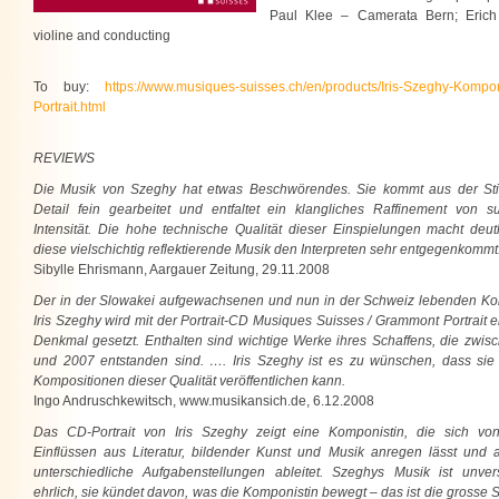
Paul Klee – Camerata Bern; Erich
violine and conducting
To buy:
https://www.musiques-suisses.ch/en/products/Iris-Szeghy-Kompo
Portrait.html
REVIEWS
Die Musik von Szeghy hat etwas Beschwörendes. Sie kommt aus der Still
Detail fein gearbeitet und entfaltet ein klangliches Raffinement von su
Intensität. Die hohe technische Qualität dieser Einspielungen macht deut
diese vielschichtig reflektierende Musik den Interpreten sehr entgegenkommt
Sibylle Ehrismann, Aargauer Zeitung, 29.11.2008
Der in der Slowakei aufgewachsenen und nun in der Schweiz lebenden Ko
Iris Szeghy wird mit der Portrait-CD Musiques Suisses / Grammont Portrait e
Denkmal gesetzt. Enthalten sind wichtige Werke ihres Schaffens, die zwis
und 2007 entstanden sind. …. Iris Szeghy ist es zu wünschen, dass sie 
Kompositionen dieser Qualität veröffentlichen kann.
Ingo Andruschkewitsch, www.musikansich.de, 6.12.2008
Das CD-Portrait von Iris Szeghy zeigt eine Komponistin, die sich von 
Einflüssen aus Literatur, bildender Kunst und Musik anregen lässt und 
unterschiedliche Aufgabenstellungen ableitet. Szeghys Musik ist unvers
ehrlich, sie kündet davon, was die Komponistin bewegt – das ist die grosse S